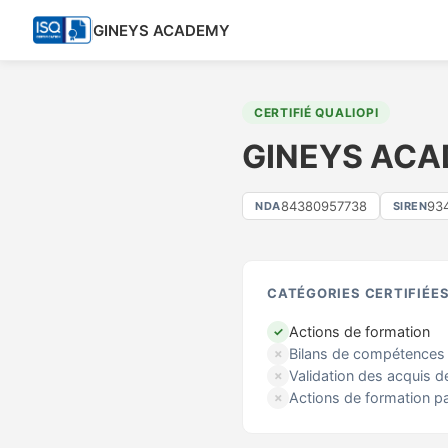
GINEYS ACADEMY
CERTIFIÉ QUALIOPI
GINEYS AC
84380957738
93
NDA
SIREN
CATÉGORIES CERTIFIÉE
Actions de formation
✓
Bilans de compétences
✗
Validation des acquis d
✗
Actions de formation p
✗