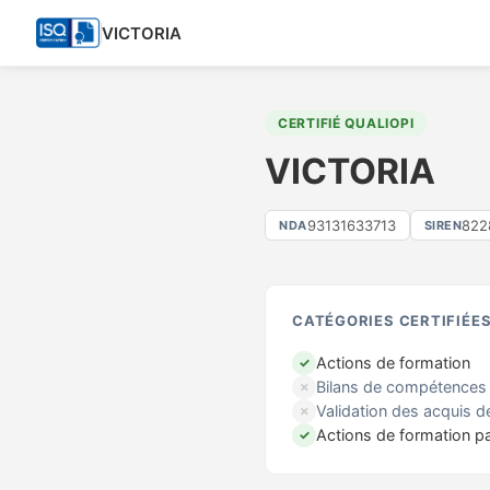
VICTORIA
CERTIFIÉ QUALIOPI
VICTORIA
93131633713
822
NDA
SIREN
CATÉGORIES CERTIFIÉE
Actions de formation
✓
Bilans de compétences
✗
Validation des acquis d
✗
Actions de formation p
✓