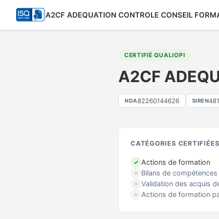
A2CF ADEQUATION CONTROLE CONSEIL FORM
CERTIFIÉ QUALIOPI
A2CF ADEQU
82260144626
48
NDA
SIREN
CATÉGORIES CERTIFIÉE
Actions de formation
✓
Bilans de compétences
✗
Validation des acquis d
✗
Actions de formation p
✗