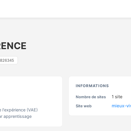
RENCE
2826345
S
INFORMATIONS
1
site
Nombre de sites
mieux-viv
Site web
e l'expérience (VAE)
ar apprentissage