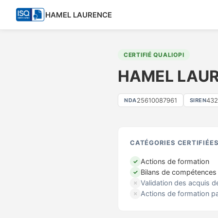
HAMEL LAURENCE
CERTIFIÉ QUALIOPI
HAMEL LAU
25610087961
43
NDA
SIREN
CATÉGORIES CERTIFIÉE
Actions de formation
✓
Bilans de compétences
✓
Validation des acquis d
✗
Actions de formation p
✗